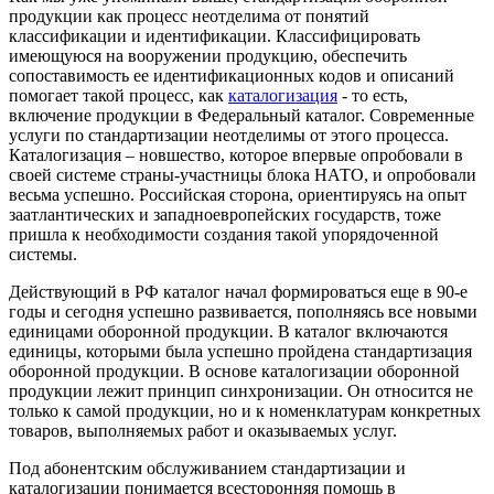
продукции как процесс неотделима от понятий
классификации и идентификации. Классифицировать
имеющуюся на вооружении продукцию, обеспечить
сопоставимость ее идентификационных кодов и описаний
помогает такой процесс, как
каталогизация
- то есть,
включение продукции в Федеральный каталог. Современные
услуги по стандартизации неотделимы от этого процесса.
Каталогизация – новшество, которое впервые опробовали в
своей системе страны-участницы блока НАТО, и опробовали
весьма успешно. Российская сторона, ориентируясь на опыт
заатлантических и западноевропейских государств, тоже
пришла к необходимости создания такой упорядоченной
системы.
Действующий в РФ каталог начал формироваться еще в 90-е
годы и сегодня успешно развивается, пополняясь все новыми
единицами оборонной продукции. В каталог включаются
единицы, которыми была успешно пройдена стандартизация
оборонной продукции. В основе каталогизации оборонной
продукции лежит принцип синхронизации. Он относится не
только к самой продукции, но и к номенклатурам конкретных
товаров, выполняемых работ и оказываемых услуг.
Под абонентским обслуживанием стандартизации и
каталогизации понимается всесторонняя помощь в