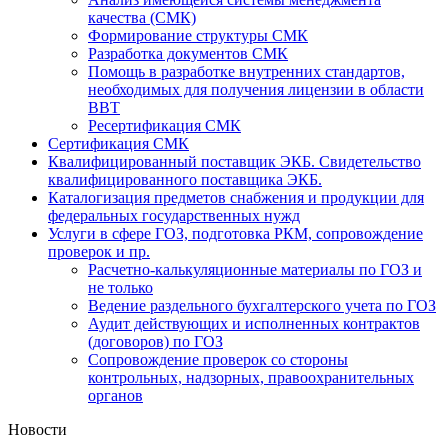
качества (СМК)
Формирование структуры СМК
Разработка документов СМК
Помощь в разработке внутренних стандартов,
необходимых для получения лицензии в области
ВВТ
Ресертификация СМК
Сертификация СМК
Квалифицированный поставщик ЭКБ. Свидетельство
квалифицированного поставщика ЭКБ.
Каталогизация предметов снабжения и продукции для
федеральных государственных нужд
Услуги в сфере ГОЗ, подготовка РКМ, сопровождение
проверок и пр.
Расчетно-калькуляционные материалы по ГОЗ и
не только
Ведение раздельного бухгалтерского учета по ГОЗ
Аудит действующих и исполненных контрактов
(договоров) по ГОЗ
Cопровождение проверок со стороны
контрольных, надзорных, правоохранительных
органов
Новости