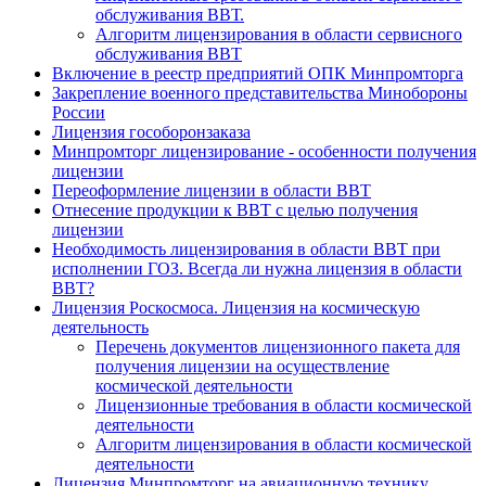
обслуживания ВВТ.
Алгоритм лицензирования в области сервисного
обслуживания ВВТ
Включение в реестр предприятий ОПК Минпромторга
Закрепление военного представительства Минобороны
России
Лицензия гособоронзаказа
Минпромторг лицензирование - особенности получения
лицензии
Переоформление лицензии в области ВВТ
Отнесение продукции к ВВТ с целью получения
лицензии
Необходимость лицензирования в области ВВТ при
исполнении ГОЗ. Всегда ли нужна лицензия в области
ВВТ?
Лицензия Роскосмоса. Лицензия на космическую
деятельность
Перечень документов лицензионного пакета для
получения лицензии на осуществление
космической деятельности
Лицензионные требования в области космической
деятельности
Алгоритм лицензирования в области космической
деятельности
Лицензия Минпромторг на авиационную технику