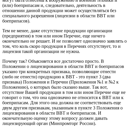
могут быть отнесены к вооружению и военной техники и
(или) боеприпасам и, следовательно, деятельность в
отношении данной продукции может осуществляться без
специального разрешения (лицензии в области ВВТ или
боеприпасов).
Тем не менее, даже отсутствие продукции организации
(предприятия) в том или ином Перечне, еще ничего
окончательно не решает. И не позволяет однозначно заявлять о
том, что коль скоро продукция в Перечнях отсутствует, то и
лицензия такой организации не нужна.
Почему так? Объясняется все достаточно просто. В
Положении о лицензировании в области ВВТ и боеприпасов
указано три конкретных признака, позволяющие отнести
(либо не отнести) продукцию к ВВТ - это пункт 3 (два
признака) Положения и Перечни (Приложения №1 и №2 к
Положению), о которых было сказано выше. Так вот,
отсутствие Вашей продукции в том или ином Перечне еще не
говорит о том, что она однозначно не относится к ВВТ или к
боеприпасам. Для этого она должна не соответствовать еще
двум другим признакам, указанным в пункте 3 Положения о
лицензирования в области ВВТ и боеприпасов. И
окончательную оценку этому вопросу должен давать
лицензирующий орган (Минпромторг России).