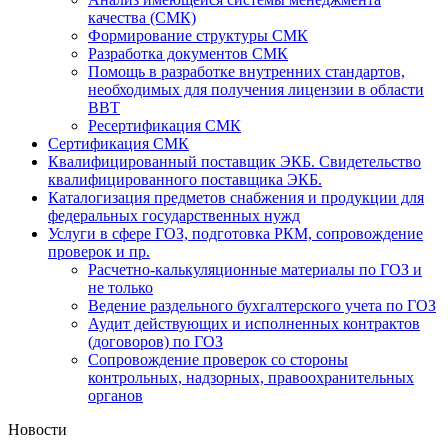
качества (СМК)
Формирование структуры СМК
Разработка документов СМК
Помощь в разработке внутренних стандартов,
необходимых для получения лицензии в области
ВВТ
Ресертификация СМК
Сертификация СМК
Квалифицированный поставщик ЭКБ. Свидетельство
квалифицированного поставщика ЭКБ.
Каталогизация предметов снабжения и продукции для
федеральных государственных нужд
Услуги в сфере ГОЗ, подготовка РКМ, сопровождение
проверок и пр.
Расчетно-калькуляционные материалы по ГОЗ и
не только
Ведение раздельного бухгалтерского учета по ГОЗ
Аудит действующих и исполненных контрактов
(договоров) по ГОЗ
Cопровождение проверок со стороны
контрольных, надзорных, правоохранительных
органов
Новости