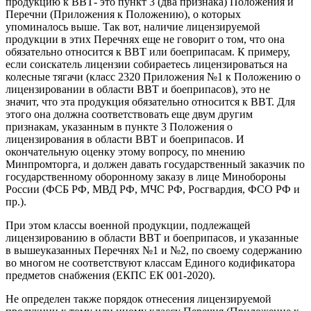
продукцию к ВВТ- это пункт 3 (два признака) Положения и
Перечни (Приложения к Положению), о которых
упоминалось выше. Так вот, наличие лицензируемой
продукции в этих Перечнях еще не говорит о том, что она
обязательно относится к ВВТ или боеприпасам. К примеру,
если соискатель лицензии собираетесь лицензироваться на
колесные тягачи (класс 2320 Приложения №1 к Положению о
лицензировании в области ВВТ и боеприпасов), это не
значит, что эта продукция обязательно относится к ВВТ. Для
этого она должна соответствовать еще двум другим
признакам, указанным в пункте 3 Положения о
лицензирования в области ВВТ и боеприпасов. И
окончательную оценку этому вопросу, по мнению
Минпромторга, и должен давать государственный заказчик по
государственному оборонному заказу в лице Минобороны
России (ФСБ РФ, МВД РФ, МЧС РФ, Росгвардия, ФСО РФ и
пр.).
При этом классы военной продукции, подлежащей
лицензированию в области ВВТ и боеприпасов, и указанные
в вышеуказанных Перечнях №1 и №2, по своему содержанию
во многом не соответствуют классам Единого кодификатора
предметов снабжения (ЕКПС ЕК 001-2020).
Не определен также порядок отнесения лицензируемой