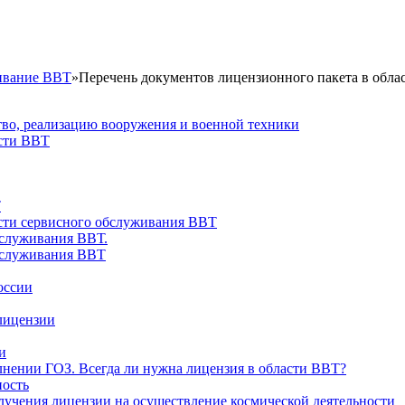
живание ВВТ
»
Перечень документов лицензионного пакета в обл
тво, реализацию вооружения и военной техники
асти ВВТ
Т
асти сервисного обслуживания ВВТ
бслуживания ВВТ.
бслуживания ВВТ
оссии
лицензии
и
нении ГОЗ. Всегда ли нужна лицензия в области ВВТ?
ность
лучения лицензии на осуществление космической деятельности