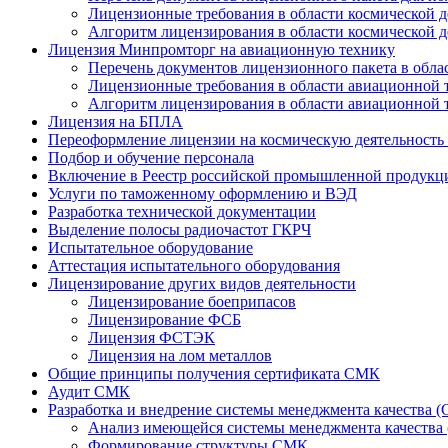
Лицензионные требования в области космической д
Алгоритм лицензирования в области космической д
Лицензия Минпромторг на авиационную технику
Перечень документов лицензионного пакета в обла
Лицензионные требования в области авиационной 
Алгоритм лицензирования в области авиационной 
Лицензия на БПЛА
Переоформление лицензии на космическую деятельность
Подбор и обучение персонала
Включение в Реестр российской промышленной продукц
Услуги по таможенному оформлению и ВЭД
Разработка технической документации
Выделение полосы радиочастот ГКРЧ
Испытательное оборудование
Аттестация испытательного оборудования
Лицензирование других видов деятельности
Лицензирование боеприпасов
Лицензирование ФСБ
Лицензия ФСТЭК
Лицензия на лом металлов
Общие принципы получения сертификата СМК
Аудит СМК
Разработка и внедрение системы менеджмента качества 
Анализ имеющейся системы менеджмента качества
Формирование структуры СМК