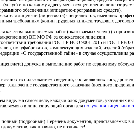
т (услуг) и по каждому адресу мест осуществления лицензируемо
раммного обеспечения (аппаратно-программных средств).
скателя лицензии (лицензиата) специалистов, имеющих профес
ным требованиям (копии трудовых книжек, трудовых договоро
я качества выполняемых работ (оказываемых услуг) (в произво
 закреплению) ВП МО РФ за соискателем лицензии.
 соответствии требования ГОСТ Р ИСО 9001-2015 и ГОСТ РВ 001
иалов, полуфабрикатов, комплектующих изделий, изделий (образ
дерации «О государственной тайне» в случае осуществления раб
(лицензиата) допуска к выполнению работ по сервисному обслу
 связано с использованием сведений, составляющих государстве
р: заключение государственного заказчика (военного представи
.
ем виде. На самом деле, каждый блок документов, указанных вы
дставляемого в лицензирующий орган для
получения лицензии в 
 полный (подробный) Перечень документов, представляемых в 
 документов, как правило, не возникает!