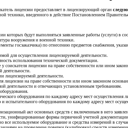
катель лицензии предоставляет в лицензирующий орган
следую
й техники, введенного в действие Постановлением Правительст
ии которых будут выполняться заявленные работы (услуги) в с
тура вооружения и военной техники.
ументы госзаказчика) по отнесению предметов снабжения, указ
имой для осуществления лицензируемой деятельности.
ность использования технической документации.
у соискателя лицензии на праве собственности или ином зако
й деятельности.
ии лицензируемой деятельности.
я лицензии на праве собственности или ином законном основан
мой деятельности и отвечающих установленным требованиям.
 оборудования.
ического оборудования по каждому адресу мест осуществления л
о и испытательного оборудования по каждому адресу мест осуще
аризационный акт основных средств с включенным в него заявле
мости, унифицированные формы первичной учетной документации
но все используемое оборудование и средства измерений в случае
зациями на проведение поверки (калибровки) средств измерения