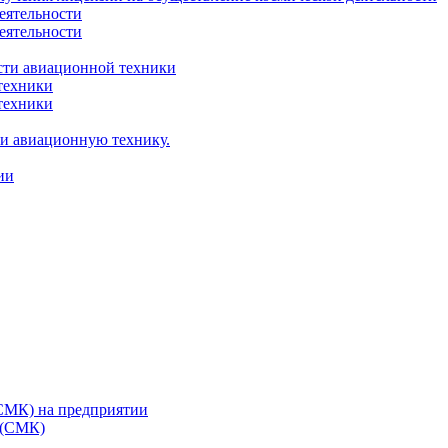
еятельности
еятельности
сти авиационной техники
техники
техники
 и авиационную технику.
ии
(СМК) на предприятии
 (СМК)