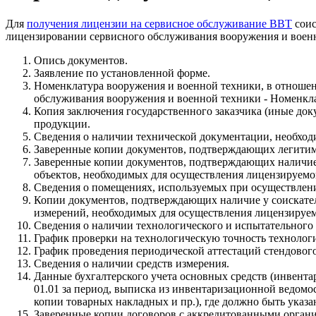
Для
получения лицензии на сервисное обслуживание ВВТ
соис
лицензировании сервисного обслуживания вооружения и военно
Опись документов.
Заявление по установленной форме.
Номенклатура вооружения и военной техники, в отношен
обслуживания вооружения и военной техники - Номенкла
Копия заключения государственного заказчика (иные док
продукции.
Сведения о наличии технической документации, необход
Заверенные копии документов, подтверждающих легитим
Заверенные копии документов, подтверждающих наличие 
объектов, необходимых для осуществления лицензируемо
Сведения о помещениях, используемых при осуществлен
Копии документов, подтверждающих наличие у соискател
измерений, необходимых для осуществления лицензируе
Сведения о наличии технологического и испытательного
График проверки на технологическую точность технолог
График проведения периодической аттестаций стендовог
Сведения о наличии средств измерения.
Данные бухгалтерского учета основных средств (инвент
01.01 за период, выписка из инвентаризационной ведо
копии товарных накладных и пр.), где должно быть указа
Заверенные копии договоров с аккредитованными органи