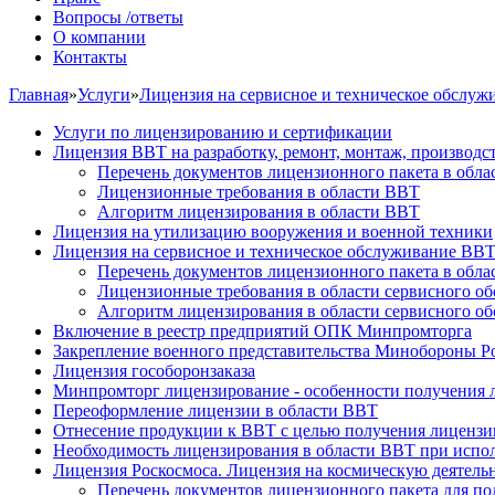
Вопросы /ответы
О компании
Контакты
Главная
»
Услуги
»
Лицензия на сервисное и техническое обслу
Услуги по лицензированию и сертификации
Лицензия ВВТ на разработку, ремонт, монтаж, производс
Перечень документов лицензионного пакета в обл
Лицензионные требования в области ВВТ
Алгоритм лицензирования в области ВВТ
Лицензия на утилизацию вооружения и военной техники
Лицензия на сервисное и техническое обслуживание ВВ
Перечень документов лицензионного пакета в обл
Лицензионные требования в области сервисного о
Алгоритм лицензирования в области сервисного о
Включение в реестр предприятий ОПК Минпромторга
Закрепление военного представительства Минобороны Р
Лицензия гособоронзаказа
Минпромторг лицензирование - особенности получения 
Переоформление лицензии в области ВВТ
Отнесение продукции к ВВТ с целью получения лицензи
Необходимость лицензирования в области ВВТ при испол
Лицензия Роскосмоса. Лицензия на космическую деятель
Перечень документов лицензионного пакета для по