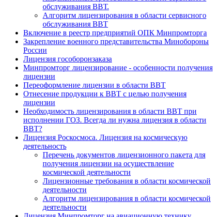
обслуживания ВВТ.
Алгоритм лицензирования в области сервисного
обслуживания ВВТ
Включение в реестр предприятий ОПК Минпромторга
Закрепление военного представительства Минобороны
России
Лицензия гособоронзаказа
Минпромторг лицензирование - особенности получения
лицензии
Переоформление лицензии в области ВВТ
Отнесение продукции к ВВТ с целью получения
лицензии
Необходимость лицензирования в области ВВТ при
исполнении ГОЗ. Всегда ли нужна лицензия в области
ВВТ?
Лицензия Роскосмоса. Лицензия на космическую
деятельность
Перечень документов лицензионного пакета для
получения лицензии на осуществление
космической деятельности
Лицензионные требования в области космической
деятельности
Алгоритм лицензирования в области космической
деятельности
Лицензия Минпромторг на авиационную технику