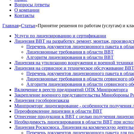
Вопросы /ответы
О компании
Контакты
Главная
»
Статьи
»
Принятие решения по работам (услугам) и кл
Услуги по лицензированию и сертификации
Лицензия ВВТ на разработку, ремонт, монтаж, производс
Перечень документов лицензионного пакета в обл
Лицензионные требования в области ВВТ
Алгоритм лицензирования в области ВВТ
Лицензия на утилизацию вооружения и военной техники
Лицензия на сервисное и техническое обслуживание ВВ
Перечень документов лицензионного пакета в обл
Лицензионные требования в области сервисного о
Алгоритм лицензирования в области сервисного о
Включение в реестр предприятий ОПК Минпромторга
Закрепление военного представительства Минобороны Р
Лицензия гособоронзаказа
Минпромторг лицензирование - особенности получения 
Переоформление лицензии в области ВВТ
Отнесение продукции к ВВТ с целью получения лицензи
Необходимость лицензирования в области ВВТ при испол
Лицензия Роскосмоса. Лицензия на космическую деятель
Перечень документов лицензионного пакета для по