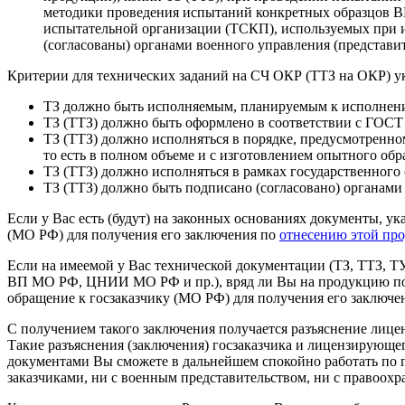
методики проведения испытаний конкретных образцов ВВ
испытательной организации (ТСКП), используемых при и
(согласованы) органами военного управления (представ
Критерии для технических заданий на СЧ ОКР (ТТЗ на ОКР) у
ТЗ должно быть исполняемым, планируемым к исполнени
ТЗ (ТТЗ) должно быть оформлено в соответствии с ГОСТ 
ТЗ (ТТЗ) должно исполняться в порядке, предусмотрен
то есть в полном объеме и с изготовлением опытного обр
ТЗ (ТТЗ) должно исполняться в рамках государственного 
ТЗ (ТТЗ) должно быть подписано (согласовано) органам
Если у Вас есть (будут) на законных основаниях документы, у
(МО РФ) для получения его заключения по
отнесению этой пр
Если на имеемой у Вас технической документации (ТЗ, ТТЗ, ТУ
ВП МО РФ, ЦНИИ МО РФ и пр.), вряд ли Вы на продукцию по т
обращение к госзаказчику (МО РФ) для получения его заключе
С получением такого заключения получается разъяснение лиц
Такие разъяснения (заключения) госзаказчика и лицензирующе
документами Вы сможете в дальнейшем спокойно работать по г
заказчиками, ни с военным представительством, ни с правоох