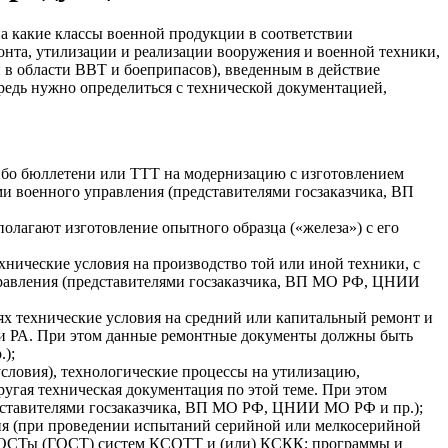
на какие классы военной продукции в соответствии
онта, утилизации и реализации вооружения и военной техники,
 в области ВВТ и боеприпасов), введенным в действие
редь нужно определиться с технической документацией,
либо бюллетени или ТТТ на модернизацию с изготовлением
ми военного управления (представителями госзаказчика, ВП
полагают изготовление опытного образца («железа») с его
хнические условия на производство той или иной техники, с
правления (представителями госзаказчика, ВП МО РФ, ЦНИИ
ях технические условия на средний или капитальный ремонт и
или РА. При этом данные ремонтные документы должны быть
);
словия), технологические процессы на утилизацию,
ругая техническая документация по этой теме. При этом
едставителями госзаказчика, ВП МО РФ, ЦНИИ МО РФ и пр.);
вия (при проведении испытаний серийной или мелкосерийной
 ГОСТы (ГОСТ) систем КСОТТ и (или) КСКК; программы и