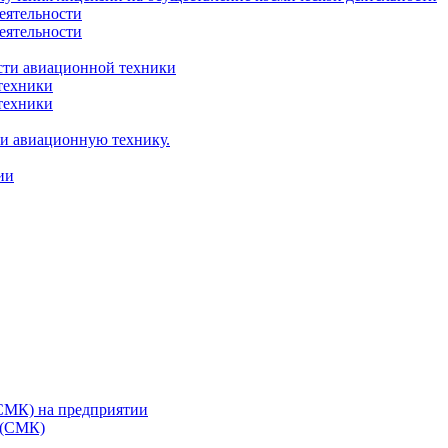
еятельности
еятельности
сти авиационной техники
техники
техники
 и авиационную технику.
ии
(СМК) на предприятии
 (СМК)