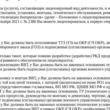
ты (услуги), составляющие лицензируемый вид деятельности, и 
спытания, установки, монтажа, технического обслуживания, рем
 утилизации боеприпасов
» (далее – Положение о лицензировании
кабря 2021 г. № 2386
Вы можете лицензироваться, в первую оче
Т, у Вас должны быть исполняемые ТТЗ (ТЗ) на ОКР (СЧ ОКР), 
оборонного заказа (ГОЗ) и подписанные (согласованные) органа
только такие, которые помимо разработки (доработки) РКД пред
граммного обеспечения не лицензируется;
 реализацию ВВТ, у Вас должны быть на законных основаниях те
ия должны быть подписаны (согласованы) органами военного у
тановку и монтаж ВВТ, у Вас должны быть на законных основани
ту той или иной техники, с литерой (желательно) не ниже РО1 
я (представителями госзаказчика, ВП МО РФ, ЦНИИ МО РФ и пр.
Т у Вас должны быть на законных основаниях ТУ (технические у
их процессов, руководства по монтажу и демонтажу, чертежи, д
е подписаны (согласованы) органами военного управления (пр
 у Вас должны быть на законных основаниях технические усло
й опытного образца ВВТ в рамках ОКР (СЧ ОКР); необходимые