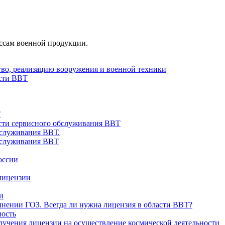
ассам военной продукции.
тво, реализацию вооружения и военной техники
асти ВВТ
Т
асти сервисного обслуживания ВВТ
бслуживания ВВТ.
бслуживания ВВТ
оссии
лицензии
и
нении ГОЗ. Всегда ли нужна лицензия в области ВВТ?
ность
лучения лицензии на осуществление космической деятельности