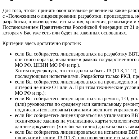
Для того, чтобы принять окончательное решение на какие рабо
с
«
Положением о лицензировании разработки, производства, и
разработки, производства, испытания, хранения, реализации и
Постановлением Правительства Российской Федерации от 21 де
которая у Вас уже есть или будет на законных основаниях.
Критерии здесь достаточно простые:
если Вы собираетесь лицензироваться на разработку ВВ
опытного образца, выданные в рамках государственного 
МО РФ, ЦНИИ МО РФ и пр.).
Хотим подчеркнуть, что это должны быть ТЗ (ТТЗ, ТТТ), 
последующими испытаниями. Разработка только РКД, про
если Вы собираетесь лицензироваться на производство и
литерой не ниже О1 или А. При этом технические услов
МО РФ и пр.);
если Вы собираетесь лицензироваться на ремонт, ТО, ус
(или) руководства по среднему или капитальному ремон
подписаны (согласованы) органами военного управлени
если Вы собираетесь лицензироваться на утилизацию ВВ
технические задания на утилизацию, карты технологическ
данные документы (хотя бы частично) должны быть такж
если Вы собираетесь лицензироваться на испытания ВВТ
продукции); копии ТЗ (ТТЗ), при проведении испытани