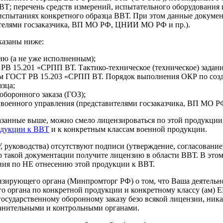
Т; перечень средств измерений, испытательного оборудования 
спытаниях конкретного образца ВВТ. При этом данные докумен
ителями госзаказчика, ВП МО РФ, ЦНИИ МО РФ и пр.).
казаны ниже:
ю (а не уже исполненным);
РВ 15.201 «СРПП ВТ. Тактико-техническое (техническое) задан
ном ГОСТ РВ 15.203 «СРПП ВТ. Порядок выполнения ОКР по созд
азца;
оборонного заказа (ГОЗ);
и военного управления (представителями госзаказчика, ВП МО 
казанные выше, можно смело лицензироваться по этой продукции,
одукции к ВВТ
и к конкретным классам военной продукции.
, руководства) отсутствуют подписи (утверждение, согласование
акой документации получите лицензию в области ВВТ. В этом 
ния по НЕ отнесению этой продукции к ВВТ.
ензирующего органа (Минпромторг РФ) о том, что Ваша деятель
го органа по конкретной продукции и конкретному классу (ам) 
осударственному оборонному заказу безо всякой лицензии, ника
ранительными и контрольными органами.