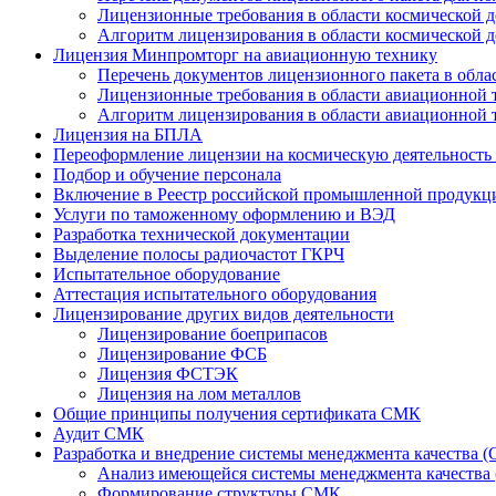
Лицензионные требования в области космической д
Алгоритм лицензирования в области космической д
Лицензия Минпромторг на авиационную технику
Перечень документов лицензионного пакета в обла
Лицензионные требования в области авиационной 
Алгоритм лицензирования в области авиационной 
Лицензия на БПЛА
Переоформление лицензии на космическую деятельность
Подбор и обучение персонала
Включение в Реестр российской промышленной продукц
Услуги по таможенному оформлению и ВЭД
Разработка технической документации
Выделение полосы радиочастот ГКРЧ
Испытательное оборудование
Аттестация испытательного оборудования
Лицензирование других видов деятельности
Лицензирование боеприпасов
Лицензирование ФСБ
Лицензия ФСТЭК
Лицензия на лом металлов
Общие принципы получения сертификата СМК
Аудит СМК
Разработка и внедрение системы менеджмента качества 
Анализ имеющейся системы менеджмента качества
Формирование структуры СМК