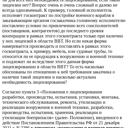
лицензии нет? Вопрос очень и очень сложный и далеко не
всегда однозначный. К примеру, головной исполнитель
исполняет госконтракт по постройке военного корабля и
заказывающим органом госзаказчика головному исполнителю
поставлено условие по привлечению всех соисполнителей
(поставщиков, контрагентов) до последнего уровня
кооперации в рамках этого госконтракта только при наличии
у них лицензий в области ВВТ. Но если некая фирма
намеревается производить и поставлять в рамках этого
госконтракта, к примеру, мебель, или судовые трубы, то
относится ли ее продукция к вооружению и военной технике
и подлежит ли вследствие этого данная фирма
лицензированию в области ВВТ? То есть насколько
обоснованы по отношению к ней требования заказчика о
наличии такой лицензии и насколько актуальна
необходимость лицензирования?
Согласно пункта 3 «
Положения о лицензировании
разработки, производства, испытания, установки, монтажа,
технического обслуживания, ремонта, утилизации и
реализации вооружения и военной техники, разработки,
производства, испытания, хранения, реализации и
утилизации боеприпасов
» (далее- Положение), введенного в
действие Постановлением Правительства РФ от 21 декабря
2021 г. №2386
к терминам «вооружение и военная техника»