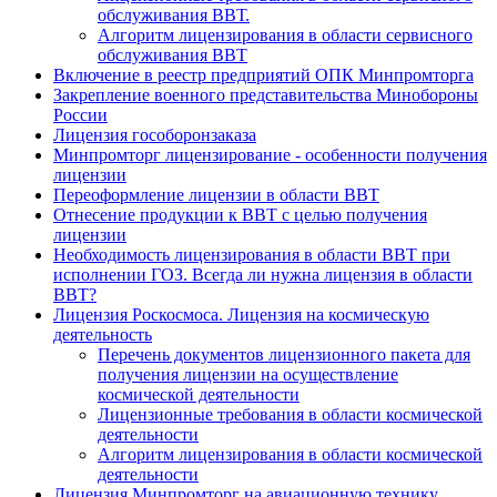
обслуживания ВВТ.
Алгоритм лицензирования в области сервисного
обслуживания ВВТ
Включение в реестр предприятий ОПК Минпромторга
Закрепление военного представительства Минобороны
России
Лицензия гособоронзаказа
Минпромторг лицензирование - особенности получения
лицензии
Переоформление лицензии в области ВВТ
Отнесение продукции к ВВТ с целью получения
лицензии
Необходимость лицензирования в области ВВТ при
исполнении ГОЗ. Всегда ли нужна лицензия в области
ВВТ?
Лицензия Роскосмоса. Лицензия на космическую
деятельность
Перечень документов лицензионного пакета для
получения лицензии на осуществление
космической деятельности
Лицензионные требования в области космической
деятельности
Алгоритм лицензирования в области космической
деятельности
Лицензия Минпромторг на авиационную технику