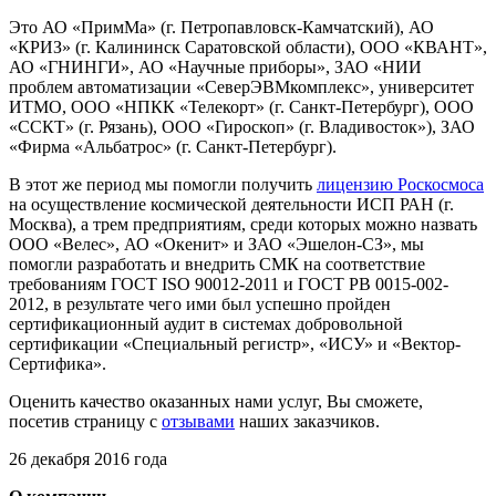
Это АО «ПримМа» (г. Петропавловск-Камчатский), АО
«КРИЗ» (г. Калининск Саратовской области), ООО «КВАНТ»,
АО «ГНИНГИ», АО «Научные приборы», ЗАО «НИИ
проблем автоматизации «СеверЭВМкомплекс», университет
ИТМО, ООО «НПКК «Телекорт» (г. Санкт-Петербург), ООО
«ССКТ» (г. Рязань), ООО «Гироскоп» (г. Владивосток»), ЗАО
«Фирма «Альбатрос» (г. Санкт-Петербург).
В этот же период мы помогли получить
лицензию Роскосмоса
на осуществление космической деятельности ИСП РАН (г.
Москва), а трем предприятиям, среди которых можно назвать
ООО «Велес», АО «Окенит» и ЗАО «Эшелон-СЗ», мы
помогли разработать и внедрить СМК на соответствие
требованиям ГОСТ ISO 90012-2011 и ГОСТ РВ 0015-002-
2012, в результате чего ими был успешно пройден
сертификационный аудит в системах добровольной
сертификации «Специальный регистр», «ИСУ» и «Вектор-
Сертифика».
Оценить качество оказанных нами услуг, Вы сможете,
посетив страницу с
отзывами
наших заказчиков.
26 декабря 2016 года